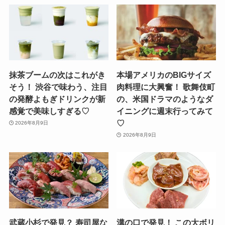
抹茶ブームの次はこれがき
本場アメリカのBIGサイズ
そう！ 渋谷で味わう、注目
肉料理に大興奮！ 歌舞伎町
の発酵よもぎドリンクが新
の、米国ドラマのようなダ
感覚で美味しすぎる♡
イニングに週末行ってみて
♡
2026年8月9日
2026年8月9日
武蔵小杉で発見？ 寿司屋な
溝の口で発見！ この大ボリ