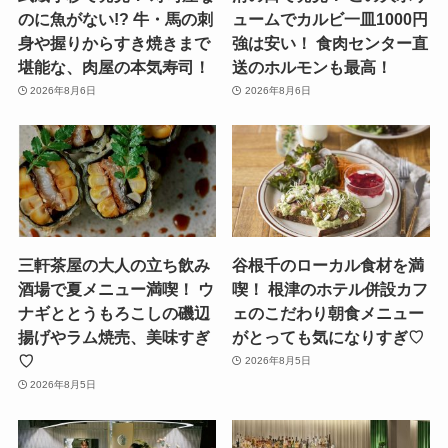
のに魚がない!? 牛・馬の刺
ュームでカルビ一皿1000円
身や握りからすき焼きまで
強は安い！ 食肉センター直
堪能な、肉屋の本気寿司！
送のホルモンも最高！
2026年8月6日
2026年8月6日
三軒茶屋の大人の立ち飲み
谷根千のローカル食材を満
酒場で夏メニュー満喫！ ウ
喫！ 根津のホテル併設カフ
ナギととうもろこしの磯辺
ェのこだわり朝食メニュー
揚げやラム焼売、美味すぎ
がとっても気になりすぎ♡
♡
2026年8月5日
2026年8月5日