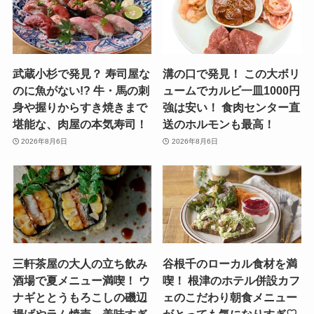
武蔵小杉で発見？ 寿司屋な
溝の口で発見！ この大ボリ
のに魚がない!? 牛・馬の刺
ュームでカルビ一皿1000円
身や握りからすき焼きまで
強は安い！ 食肉センター直
堪能な、肉屋の本気寿司！
送のホルモンも最高！
2026年8月6日
2026年8月6日
三軒茶屋の大人の立ち飲み
谷根千のローカル食材を満
酒場で夏メニュー満喫！ ウ
喫！ 根津のホテル併設カフ
ナギととうもろこしの磯辺
ェのこだわり朝食メニュー
揚げやラム焼売、美味すぎ
がとっても気になりすぎ♡