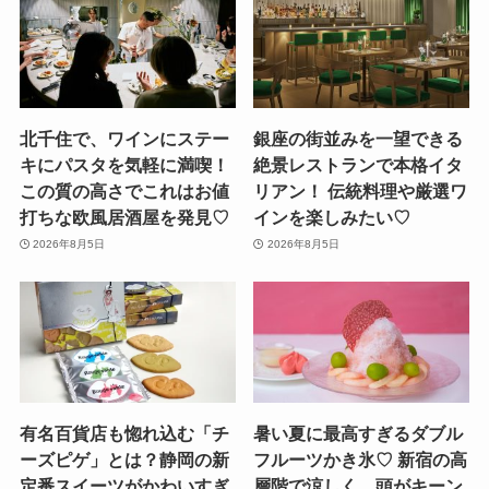
北千住で、ワインにステー
銀座の街並みを一望できる
キにパスタを気軽に満喫！
絶景レストランで本格イタ
この質の高さでこれはお値
リアン！ 伝統料理や厳選ワ
打ちな欧風居酒屋を発見♡
インを楽しみたい♡
2026年8月5日
2026年8月5日
有名百貨店も惚れ込む「チ
暑い夏に最高すぎるダブル
ーズピゲ」とは？静岡の新
フルーツかき氷♡ 新宿の高
定番スイーツがかわいすぎ
層階で涼しく、頭がキーン