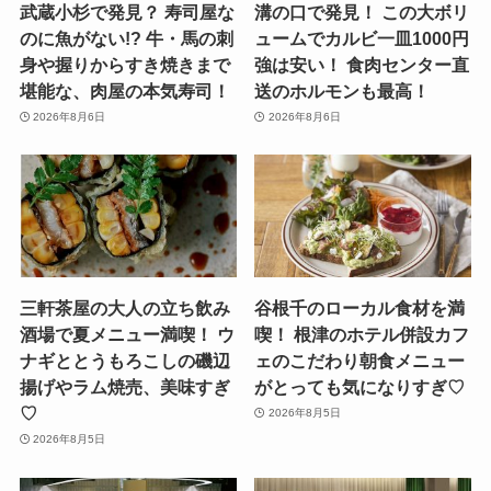
武蔵小杉で発見？ 寿司屋な
溝の口で発見！ この大ボリ
のに魚がない!? 牛・馬の刺
ュームでカルビ一皿1000円
身や握りからすき焼きまで
強は安い！ 食肉センター直
堪能な、肉屋の本気寿司！
送のホルモンも最高！
2026年8月6日
2026年8月6日
三軒茶屋の大人の立ち飲み
谷根千のローカル食材を満
酒場で夏メニュー満喫！ ウ
喫！ 根津のホテル併設カフ
ナギととうもろこしの磯辺
ェのこだわり朝食メニュー
揚げやラム焼売、美味すぎ
がとっても気になりすぎ♡
♡
2026年8月5日
2026年8月5日