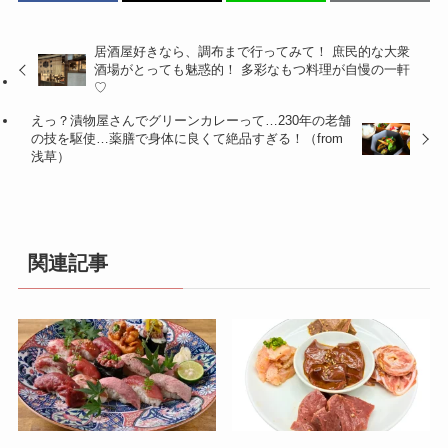
居酒屋好きなら、調布まで行ってみて！ 庶民的な大衆
酒場がとっても魅惑的！ 多彩なもつ料理が自慢の一軒
♡
えっ？漬物屋さんでグリーンカレーって…230年の老舗
の技を駆使…薬膳で身体に良くて絶品すぎる！（from
浅草）
関連記事