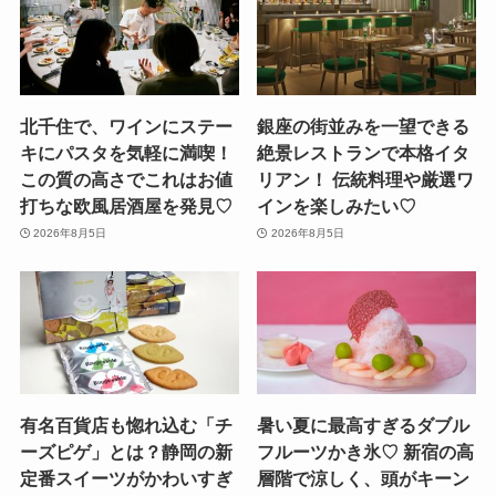
北千住で、ワインにステー
銀座の街並みを一望できる
キにパスタを気軽に満喫！
絶景レストランで本格イタ
この質の高さでこれはお値
リアン！ 伝統料理や厳選ワ
打ちな欧風居酒屋を発見♡
インを楽しみたい♡
2026年8月5日
2026年8月5日
有名百貨店も惚れ込む「チ
暑い夏に最高すぎるダブル
ーズピゲ」とは？静岡の新
フルーツかき氷♡ 新宿の高
定番スイーツがかわいすぎ
層階で涼しく、頭がキーン