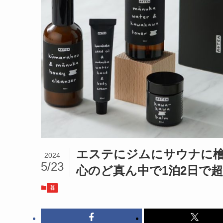
エステにジムにサウナに
2024
5/23
心のど真ん中で1泊2日で
暮