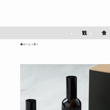
観
食
ホーム
暮