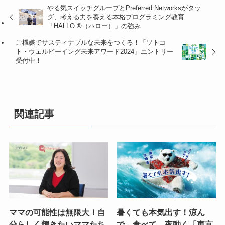
やる気スイッチグループとPreferred Networksがタッ
グ、考える力を養える本格プログラミング教育
「HALLO ®（ハロー）」の強み
ご機嫌でサスティナブルな未来をつくる！「ソトコ
ト・ウェルビーイング未来アワード2024」エントリー
受付中！
関連記事
ママの可能性は無限大！自
暑くても本気出す！涼ん
分らしく輝きたいママたち
で、食べて、夜動く「東京