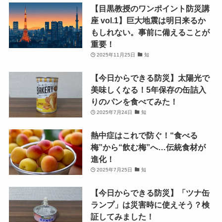
【目黒教授のワンポイント防災講
座 vol.1】巨大地震は明日来るか
もしれない。事前に備えることが
重要！
2025年11月25日
知
【今日からできる防災】太陽光で
美味しくなる！5年保存の缶詰入
りのパンを食べてみた！
2025年7月24日
知
熱中症はこれで防ぐ！“食べる
梅”から“飲む梅”へ…伝統食材が
進化！
2025年7月25日
知
【今日からできる防災】「ツナ缶
ランプ」は災害時に使えそう？検
証してみました！