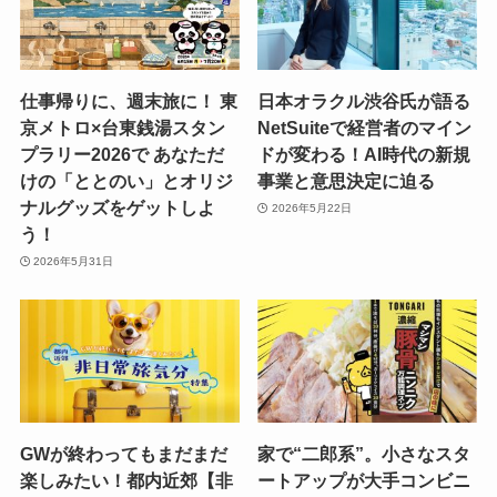
仕事帰りに、週末旅に！ 東
日本オラクル渋谷氏が語る
京メトロ×台東銭湯スタン
NetSuiteで経営者のマイン
プラリー2026で あなただ
ドが変わる！AI時代の新規
けの「ととのい」とオリジ
事業と意思決定に迫る
ナルグッズをゲットしよ
2026年5月22日
う！
2026年5月31日
GWが終わってもまだまだ
家で“二郎系”。小さなスタ
楽しみたい！都内近郊【非
ートアップが大手コンビニ