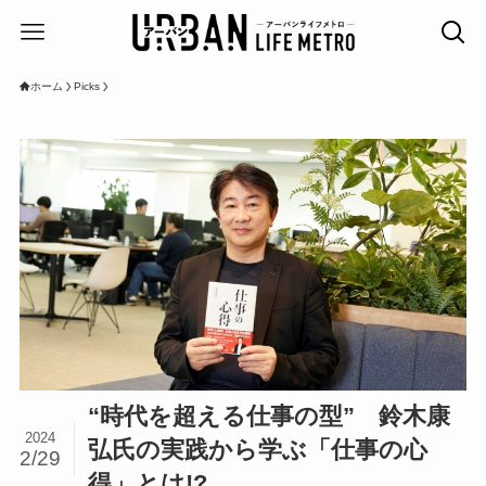
ホーム
Picks
“時代を超える仕事の型” 鈴木康
2024
弘氏の実践から学ぶ「仕事の心
2/29
得」とは!?