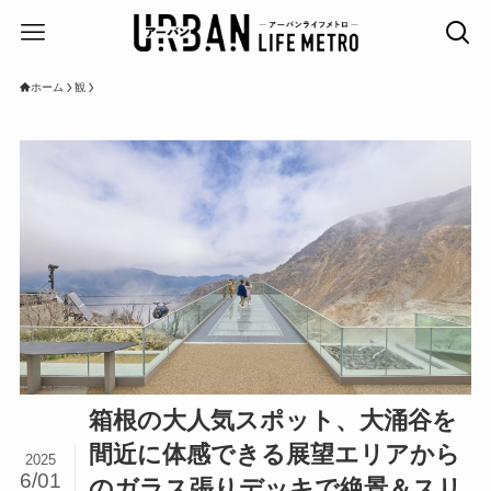
ホーム
観
箱根の大人気スポット、大涌谷を
間近に体感できる展望エリアから
2025
6/01
のガラス張りデッキで絶景＆スリ