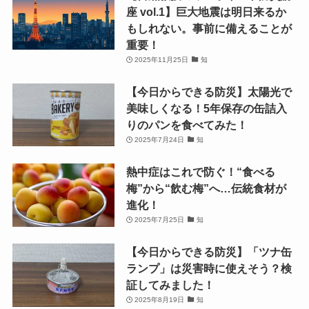
座 vol.1】巨大地震は明日来るか
もしれない。事前に備えることが
重要！
2025年11月25日
知
【今日からできる防災】太陽光で
美味しくなる！5年保存の缶詰入
りのパンを食べてみた！
2025年7月24日
知
熱中症はこれで防ぐ！“食べる
梅”から“飲む梅”へ…伝統食材が
進化！
2025年7月25日
知
【今日からできる防災】「ツナ缶
ランプ」は災害時に使えそう？検
証してみました！
2025年8月19日
知