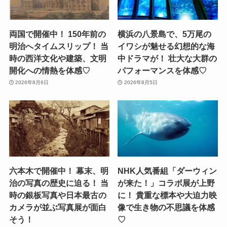
両国で開催中！ 150年前の
横浜の八景島で、5万尾の
明治へタイムスリップ！ 当
イワシが魅せる幻想的な海
時の西洋文化や建築、文明
中ドラマが！ 壮大な大群の
開化への情熱を体感♡
パフォーマンスを体感♡
2026年8月6日
2026年8月5日
六本木で開催中！ 幕末、明
NHK人気番組「ダーウィン
治の写真の歴史に迫る！ 当
が来た！」コラボ展が上野
時の銀板写真や日本最古の
に！ 貴重な標本や大迫力映
カメラが並ぶ写真展が面白
像で生き物の不思議を体感
そう！
♡