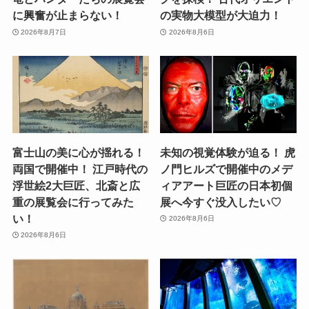
に興奮が止まらない！
の実物大模型が大迫力！
2026年8月7日
2026年8月6日
富士山の美に心が揺れる！
未知の視覚体験が迫る！ 虎
両国で開催中！ 江戸時代の
ノ門ヒルズで開催中のメデ
浮世絵2大巨匠、北斎と広
ィアアート巨匠の日本初個
重の展覧会に行ってみた
展へ今すぐ没入したい♡
い！
2026年8月6日
2026年8月6日