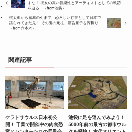
すな！ 彼女の高い音楽性とアーティストとしての軌跡
を辿る！（from池袋）
桃太郎から鬼滅の刃まで、恐ろしい存在として日本で
語られてきた鬼！ その鬼の元祖、酒呑童子を深掘り
（from六本木）
関連記事
ケラトサウルス日本初公
池袋に足を運んでみよう！
開！ 千葉で開催中の肉食恐
5000年前の最古の都市ウル
竜とハンターたちの展覧会
クを探検！ 古代オリエント