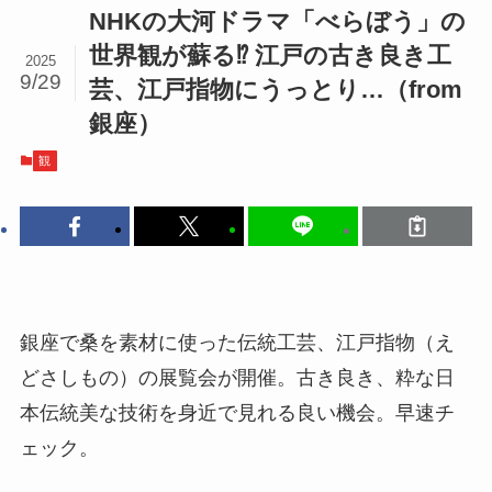
NHKの大河ドラマ「べらぼう」の
世界観が蘇る⁉ 江戸の古き良き工
2025
9/29
芸、江戸指物にうっとり…（from
銀座）
観
銀座で桑を素材に使った伝統工芸、江戸指物（え
どさしもの）の展覧会が開催。古き良き、粋な日
本伝統美な技術を身近で見れる良い機会。早速チ
ェック。