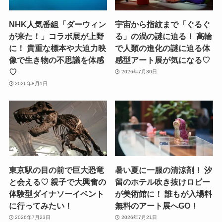
NHK人気番組「ダーウィン
宇宙から指紋まで「ぐるぐ
が来た！」コラボ展が上野
る」の渦の謎に迫る！ 高輪
に！ 貴重な標本や大迫力映
で人類の進化の謎に迫る体
像で生き物の不思議を体感
感型アート展が気になる♡
♡
2026年7月30日
2026年8月1日
東京駅の目の前で巨大恐竜
暑い夏に一服の清涼剤！ 汐
と会える♡ 親子で大興奮の
留のホテル吹き抜けロビー
体験型ダイナソーイベント
が美術館に！ 誰もが入場料
に行ってみたい！
無料のアート展へGO！
2026年7月23日
2026年7月21日