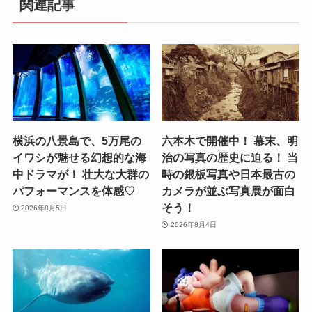
関連記事
横浜の八景島で、5万尾の
六本木で開催中！ 幕末、明
イワシが魅せる幻想的な海
治の写真の歴史に迫る！ 当
中ドラマが！ 壮大な大群の
時の銀板写真や日本最古の
パフォーマンスを体感♡
カメラが並ぶ写真展が面白
そう！
2026年8月5日
2026年8月4日