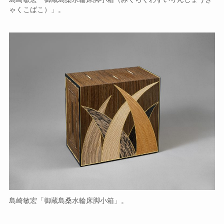
ゃくこばこ）」。
島崎敏宏「御蔵島桑水輪床脚小箱」。