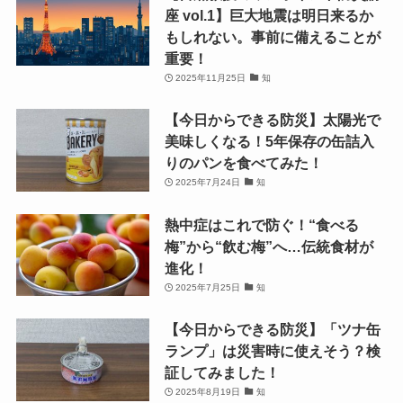
座 vol.1】巨大地震は明日来るか
もしれない。事前に備えることが
重要！
2025年11月25日
知
【今日からできる防災】太陽光で
美味しくなる！5年保存の缶詰入
りのパンを食べてみた！
2025年7月24日
知
熱中症はこれで防ぐ！“食べる
梅”から“飲む梅”へ…伝統食材が
進化！
2025年7月25日
知
【今日からできる防災】「ツナ缶
ランプ」は災害時に使えそう？検
証してみました！
2025年8月19日
知