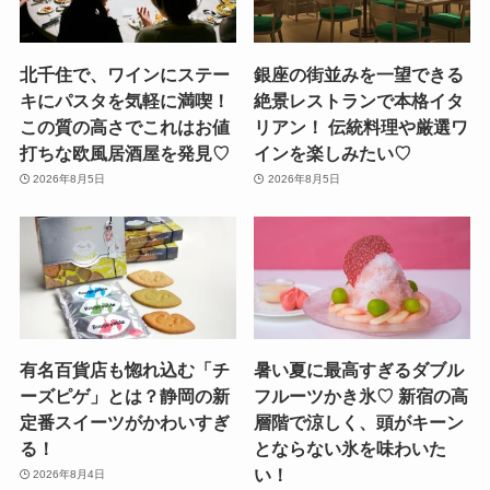
北千住で、ワインにステー
銀座の街並みを一望できる
キにパスタを気軽に満喫！
絶景レストランで本格イタ
この質の高さでこれはお値
リアン！ 伝統料理や厳選ワ
打ちな欧風居酒屋を発見♡
インを楽しみたい♡
2026年8月5日
2026年8月5日
有名百貨店も惚れ込む「チ
暑い夏に最高すぎるダブル
ーズピゲ」とは？静岡の新
フルーツかき氷♡ 新宿の高
定番スイーツがかわいすぎ
層階で涼しく、頭がキーン
る！
とならない氷を味わいた
い！
2026年8月4日