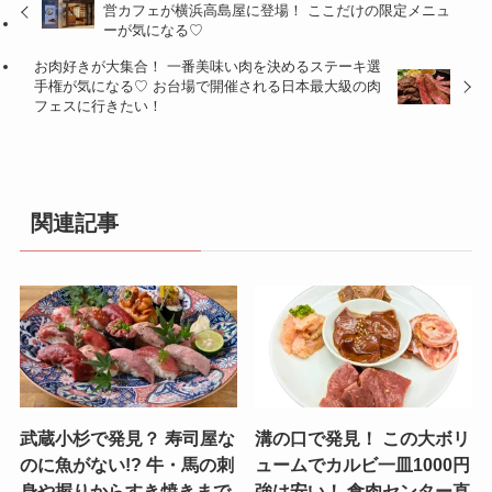
営カフェが横浜高島屋に登場！ ここだけの限定メニュ
ーが気になる♡
お肉好きが大集合！ 一番美味い肉を決めるステーキ選
手権が気になる♡ お台場で開催される日本最大級の肉
フェスに行きたい！
関連記事
武蔵小杉で発見？ 寿司屋な
溝の口で発見！ この大ボリ
のに魚がない!? 牛・馬の刺
ュームでカルビ一皿1000円
身や握りからすき焼きまで
強は安い！ 食肉センター直