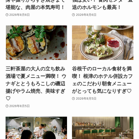
堪能な、肉屋の本気寿司！
送のホルモンも最高！
2026年8月6日
2026年8月6日
三軒茶屋の大人の立ち飲み
谷根千のローカル食材を満
酒場で夏メニュー満喫！ ウ
喫！ 根津のホテル併設カフ
ナギととうもろこしの磯辺
ェのこだわり朝食メニュー
揚げやラム焼売、美味すぎ
がとっても気になりすぎ♡
♡
2026年8月5日
2026年8月5日