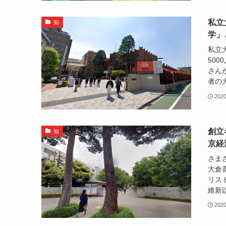
私立
知
学」
私立
50
さん
者の大
202
創立
知
京経
さま
大倉
リス
維新以
202