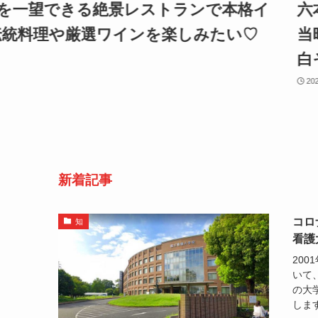
を一望できる絶景レストランで本格イ
六本
統料理や厳選ワインを楽しみたい♡
当時
白
2026
新着記事
コロ
知
看護
20
いて
の大
します