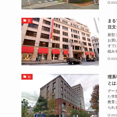
202
まる
買
注文
新型
お買
すで
組みを
202
理系
知
とは
デー
た学
教育
られる
20