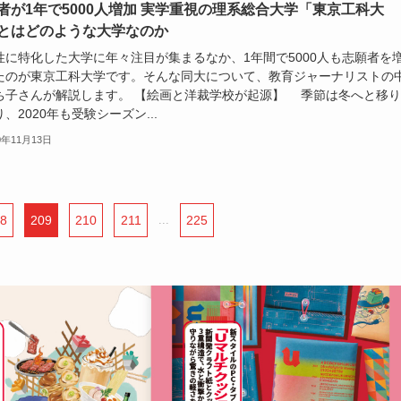
者が1年で5000人増加 実学重視の理系総合大学「東京工科大
とはどのような大学なのか
性に特化した大学に年々注目が集まるなか、1年間で5000人も志願者を
たのが東京工科大学です。そんな同大について、教育ジャーナリストの
ち子さんが解説します。 【絵画と洋裁学校が起源】 季節は冬へと移り
、2020年も受験シーズン...
0年11月13日
8
209
210
211
...
225