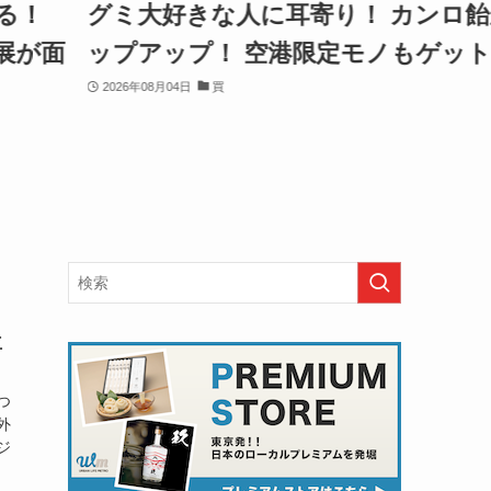
る！
グミ大好きな人に耳寄り！ カンロ飴
が面
ップアップ！ 空港限定モノもゲット
2026年08月04日
買
立
つ
外
ジ