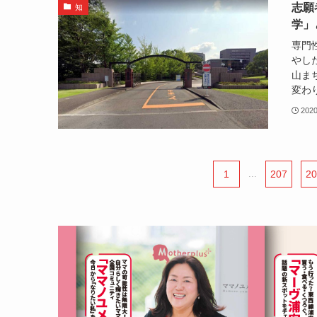
志願
知
学」
専門
やし
山ま
変わり
202
1
...
207
20