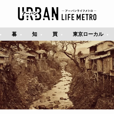
暮
知
買
東京ローカル