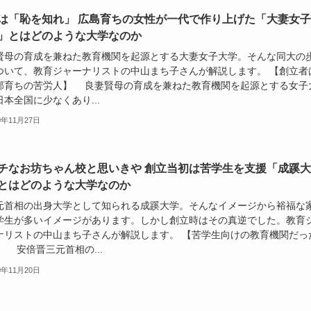
は「恥を知れ」 広島育ちの女性が一代で作り上げた「大妻女子
」とはどのような大学なのか
賢母の育成を兼ねた教育機関を起源とする大妻女子大学。そんな同大の
ついて、教育ジャーナリストの中山まち子さんが解説します。 【創立者
部育ちの苦労人】 良妻賢母の育成を兼ねた教育機関を起源とする女子
本全国に少なくあり...
0年11月27日
チなお坊ちゃん校と思いきや 創立当初は苦学生を支援「成蹊大
とはどのような大学なのか
元首相の出身大学として知られる成蹊大学。そんなイメージから裕福な
学生が多いイメージがあります。しかし創立時はその真逆でした。教育
ナリストの中山まち子さんが解説します。 【苦学生向けの教育機関だっ
】 安倍晋三元首相の...
0年11月20日