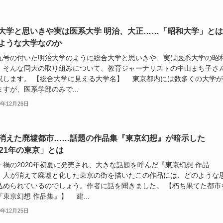
大学と思いきや実は医系大学 明治、大正……「昭和大学」とは
ような大学なのか
元号の付いた明治大学のように総合大学と思いきや、実は医系大学の昭
。そんな同大の取り組みについて、教育ジャーナリストの中山まち子さ
説します。 【総合大学に見える大学名】 東京都内には数多くの大学が
すが、医系学部のみで...
0年12月26日
消えた廃墟都市……話題の作品集『東京幻想』が暗示した
021年の東京」とは
ナ禍の2020年初夏に発売され、大きな話題を呼んだ『東京幻想 作品
。人が消えて廃墟と化した東京の街を描いたこの作品には、どのような
込められているのでしょう。作者に話を聞きました。 【朽ち果てた都市
東京幻想 作品集』】 建...
0年12月25日