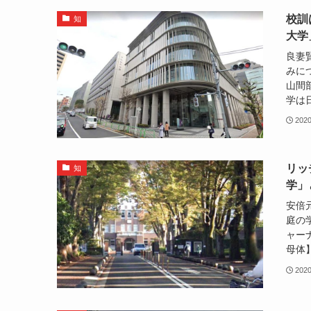
校訓
知
大学
良妻
みに
山間
学は日
202
リッ
知
学」
安倍
庭の
ャー
母体
202