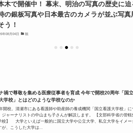
木で開催中！ 幕末、明治の写真の歴史に迫
の銀板写真や日本最古のカメラが並ぶ写真展
そう！
年08月04日
観
ナ禍で尊敬を集める医療従事者を育成 今年で開校20周年「国
大学校」とはどのような学校なのか
01年開校。清瀬市にある看護師や助産師の養成機関「国立看護大学校」に
、ジャーナリストの中山まち子さんが解説します。 【文部科学省の管轄
学校】 大学といえば一般的に国立大学や公立大学、私立大学をイメー
が、こうした大学は...