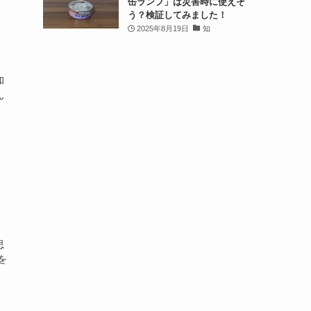
缶ランプ」は災害時に使えそ
う？検証してみました！
2025年8月19日
知
和
ん
思
を