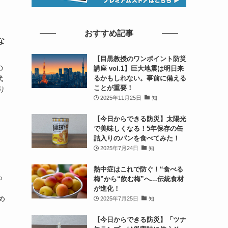
おすすめ記事
な
【目黒教授のワンポイント防災
の
講座 vol.1】巨大地震は明日来
るかもしれない。事前に備える
代
ことが重要！
り
2025年11月25日
知
【今日からできる防災】太陽光
で美味しくなる！5年保存の缶
詰入りのパンを食べてみた！
2025年7月24日
知
」
熱中症はこれで防ぐ！“食べる
っ
梅”から“飲む梅”へ…伝統食材
、
が進化！
め
2025年7月25日
知
【今日からできる防災】「ツナ