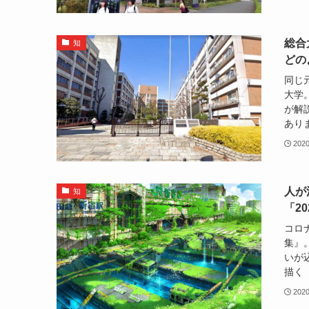
総合
知
どの
同じ
大学
が解
ありま
202
人が
知
「2
コロ
集』
いが
描く『
202