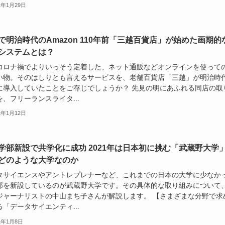
1年1月29日
で明治時代のAmazon 110年前「三越百貨店」が始めた画期的
システムとは？
コロナ禍でよりいっそう定着した、ネット通販などオンラインを使って
い物。そのはしりとも言えるサービスを、老舗百貨店「三越」が明治時
に導入していたことをご存じでしょうか？ 先見の明にあふれる同店の取
、フリーランスライタ...
1年1月12日
学部新設で共学化に成功 2021年は日本初に挑む「武蔵野大学
どのような大学なのか
タサイエンスやアントレプレナーなど、これまでの日本の大学に少なか
部を新設しているのが武蔵野大学です。その具体的な取り組みについて
ジャーナリストの中山まち子さんが解説します。 【さまざまな分野で求
「データサイエンティ...
21年1月8日