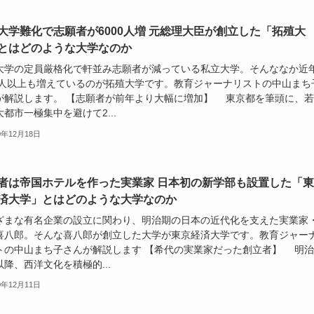
大学難化で志願者が6000人増 元総理大臣が創立した「拓殖大
とはどのような大学なのか
大学の定員厳格化で軒並み志願者が減っている私立大学。そんななか近
00人以上も増えているのが拓殖大学です。教育ジャーナリストの中山まち
が解説します。 【志願者が前年より大幅に増加】 東京都を筆頭に、若
都市一極集中を避けて2...
0年12月18日
者は帝国ホテルを作った実業家 日本初の新学部も設置した「東
済大学」とはどのような大学なのか
ざまな有名企業の設立に関わり、明治期の日本の近代化を支えた実業家
喜八郎。そんな喜八郎が創立した大学が東京経済大学です。教育ジャー
トの中山まち子さんが解説します 【希代の実業家だった創立者】 明治
降、西洋文化を積極的...
0年12月11日