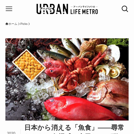
ホーム
Picks
日本から消える「魚食」――尋常
2020