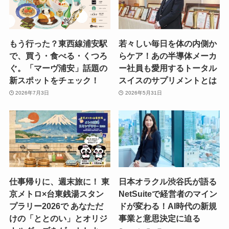
もう行った？東西線浦安駅
若々しい毎日を体の内側か
で、買う・食べる・くつろ
らケア！あの半導体メーカ
ぐ。「マーヴ浦安」話題の
ー社員も愛用するトータル
新スポットをチェック！
スイスのサプリメントとは
2026年7月3日
2026年5月31日
仕事帰りに、週末旅に！ 東
日本オラクル渋谷氏が語る
京メトロ×台東銭湯スタン
NetSuiteで経営者のマイン
プラリー2026で あなただ
ドが変わる！AI時代の新規
けの「ととのい」とオリジ
事業と意思決定に迫る