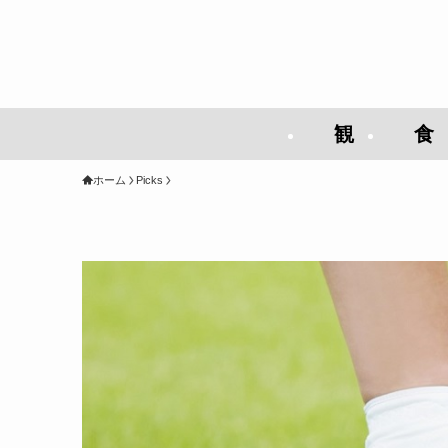
観
食
ホーム
Picks