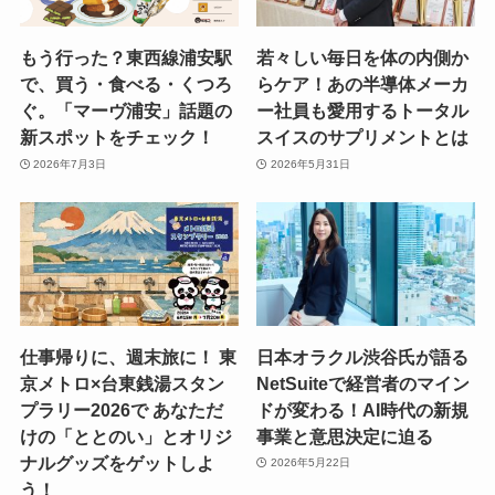
もう行った？東西線浦安駅
若々しい毎日を体の内側か
で、買う・食べる・くつろ
らケア！あの半導体メーカ
ぐ。「マーヴ浦安」話題の
ー社員も愛用するトータル
新スポットをチェック！
スイスのサプリメントとは
2026年7月3日
2026年5月31日
仕事帰りに、週末旅に！ 東
日本オラクル渋谷氏が語る
京メトロ×台東銭湯スタン
NetSuiteで経営者のマイン
プラリー2026で あなただ
ドが変わる！AI時代の新規
けの「ととのい」とオリジ
事業と意思決定に迫る
ナルグッズをゲットしよ
2026年5月22日
う！