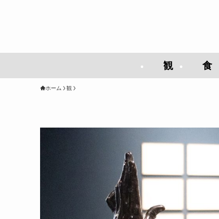
観
食
ホーム
観